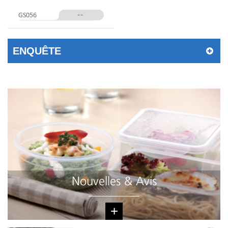
--
GS056
ENQUÊTE
Nouvelles & Avis
+