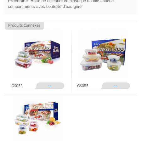
Prochaine :
Boîte de déjeuner en plastique double couche
compartiments avec bouteille d’eau géré
Produits Connexes
--
--
GS053
GS055