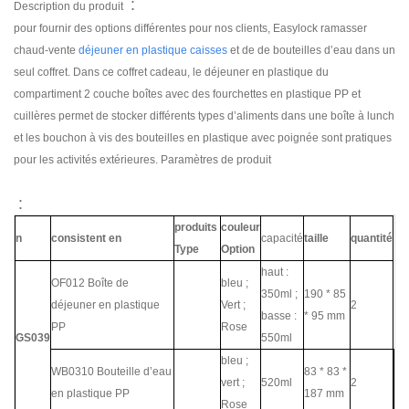
:
Description du produit
pour fournir des options différentes pour nos clients, Easylock ramasser
chaud-vente
déjeuner en plastique caisses
et
de de bouteilles d’eau dans un
seul coffret. Dans ce coffret cadeau, le déjeuner en plastique du
compartiment 2 couche boîtes avec des fourchettes en plastique PP et
cuillères permet de stocker différents types d’aliments dans une boîte à lunch
et les bouchon à vis des bouteilles en plastique avec poignée sont pratiques
pour les activités extérieures. Paramètres de produit
:
produits
couleur
n
consistent en
capacité
taille
quantité
Type
Option
haut :
OF012 Boîte de
bleu ;
350ml ;
190 * 85
déjeuner en plastique
Vert ;
2
basse :
* 95 mm
PP
Rose
GS039
550ml
bleu ;
WB0310 Bouteille d’eau
83 * 83 *
vert ;
520ml
2
en plastique PP
187 mm
Rose