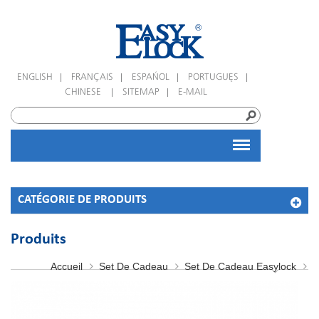
|
|
|
|
ENGLISH
FRANÇAIS
ESPAÑOL
PORTUGUÊS
|
|
CHINESE
SITEMAP
E-MAIL
CATÉGORIE DE PRODUITS
Produits
Accueil
Set De Cadeau
Set De Cadeau Easylock