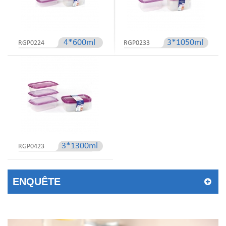
4*600ml
3*1050ml
RGP0224
RGP0233
3*1300ml
RGP0423
ENQUÊTE