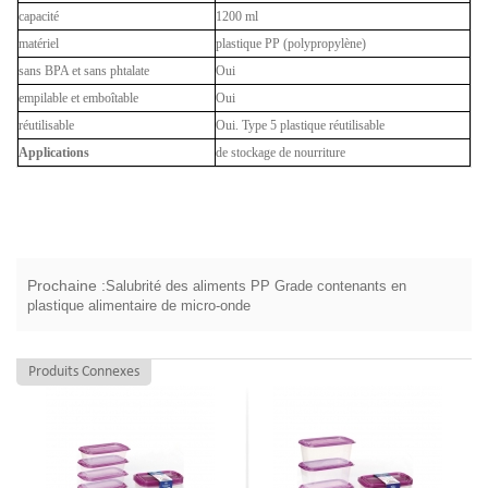
capacité
1200 ml
matériel
plastique PP (polypropylène)
sans BPA et sans phtalate
Oui
empilable et emboîtable
Oui
réutilisable
Oui. Type 5 plastique réutilisable
Applications
de stockage de nourriture
Prochaine :
Salubrité des aliments PP Grade contenants en
plastique alimentaire de micro-onde
Produits Connexes