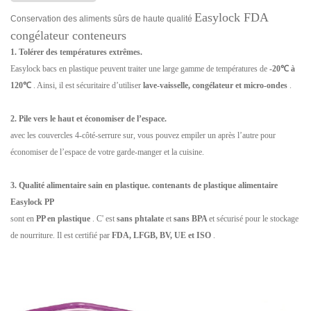
Easylock FDA
Conservation des aliments sûrs de haute qualité
congélateur conteneurs
1. Tolérer des températures extrêmes.
Easylock bacs en plastique peuvent traiter une large gamme de températures de
-20℃ à
120℃
. Ainsi, il est sécuritaire d’utiliser
lave-vaisselle, congélateur et micro-ondes
.
2. Pile vers le haut et économiser de l’espace.
avec les couvercles 4-côté-serrure sur, vous pouvez empiler un après l’autre pour
économiser de l’espace de votre garde-manger et la cuisine.
3. Qualité alimentaire sain en plastique. contenants de plastique alimentaire
Easylock PP
sont en
PP en plastique
. C' est
sans phtalate
et
sans BPA
et sécurisé pour le stockage
de nourriture. Il est certifié par
FDA, LFGB, BV, UE et ISO
.