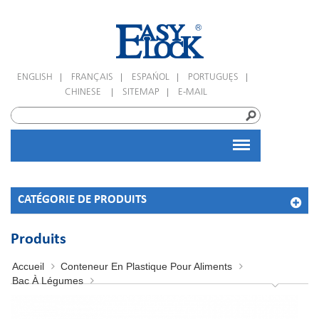
|
|
|
|
ENGLISH
FRANÇAIS
ESPAÑOL
PORTUGUÊS
|
|
CHINESE
SITEMAP
E-MAIL
CATÉGORIE DE PRODUITS
Produits
Accueil
Conteneur En Plastique Pour Aliments
Bac À Légumes