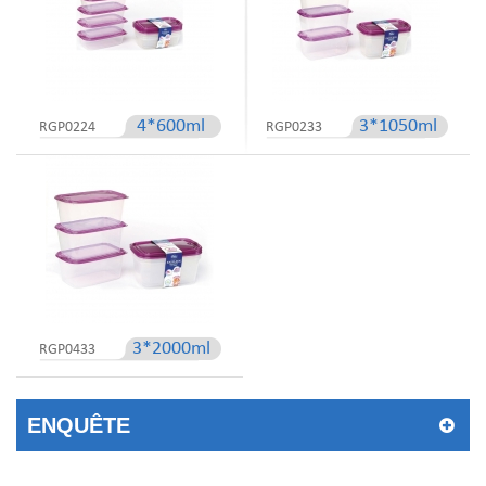
4*600ml
3*1050ml
RGP0224
RGP0233
3*2000ml
RGP0433
ENQUÊTE