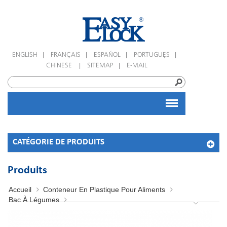
|
|
|
|
ENGLISH
FRANÇAIS
ESPAÑOL
PORTUGUÊS
|
|
CHINESE
SITEMAP
E-MAIL
CATÉGORIE DE PRODUITS
Produits
Accueil
Conteneur En Plastique Pour Aliments
Bac À Légumes