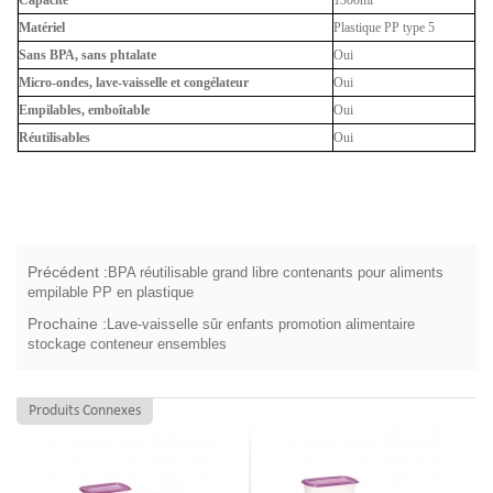
Capacité
1300ml
Matériel
Plastique PP type 5
Sans BPA, sans phtalate
Oui
Micro-ondes, lave-vaisselle et congélateur
Oui
Empilables, emboîtable
Oui
Réutilisables
Oui
Précédent :
BPA réutilisable grand libre contenants pour aliments
empilable PP en plastique
Prochaine :
Lave-vaisselle sûr enfants promotion alimentaire
stockage conteneur ensembles
Produits Connexes